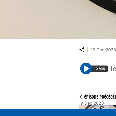
Partager
20 Déc 2023
Le
10 MIN
P
l
a
y
ÉPISODE PRÉCÉDE
19 Déc 2023