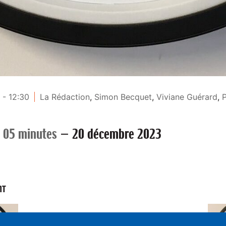
 - 12:30
La Rédaction
,
Simon Becquet
,
Viviane Guérard
,
P
 05 minutes
—
20 décembre 2023
NT