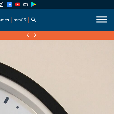
mmes
ram05