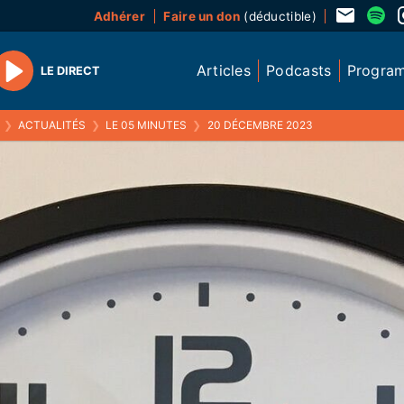
Adhérer
Faire un don
(déductible)
Articles
Podcasts
Progra
LE DIRECT
Play
❯
ACTUALITÉS
❯
LE 05 MINUTES
❯
20 DÉCEMBRE 2023