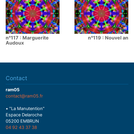
n°117 : Marguerite
n°119 : Nouvel an
Audoux
Contact
ram05
contact@ram05.fr
• "La Manutention"
Espace Delaroche
05200 EMBRUN
04 92 43 37 38