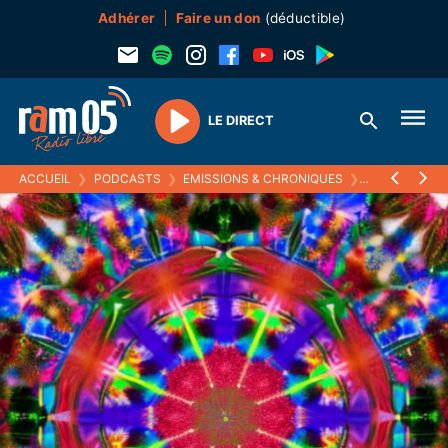
Adhérer
Faire un don
(déductible)
LE DIRECT
Play
ACCUEIL
❯
PODCASTS
❯
EMISSIONS & CHRONIQUES
❯
KALÉIDOSCO