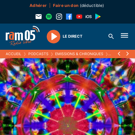
Adhérer
Faire un don
(déductible)
LE DIRECT
Play
ACCUEIL
❯
PODCASTS
❯
EMISSIONS & CHRONIQUES
❯
KALÉIDOSCO