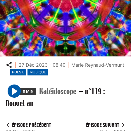
Partager
27 Déc 2023 - 08:40
Marie Reynaud-Vermunt
POÉSIE
MUSIQUE
Kaléidoscope
—
n°119 :
9 MIN
P
Nouvel an
l
a
y
ÉPISODE PRÉCÉDENT
ÉPISODE SUIVANT