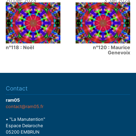
20 Déc 2023
3 Jan 2024
n°118 : Noël
n°120 : Maurice
Genevoix
Contact
ram05
contact@ram05.fr
• "La Manutention"
Espace Delaroche
05200 EMBRUN