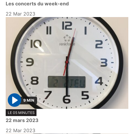
Les concerts du week-end
a
y
22 Mar 2023
9 MIN
P
LE 05 MINUTES
l
22 mars 2023
a
y
22 Mar 2023