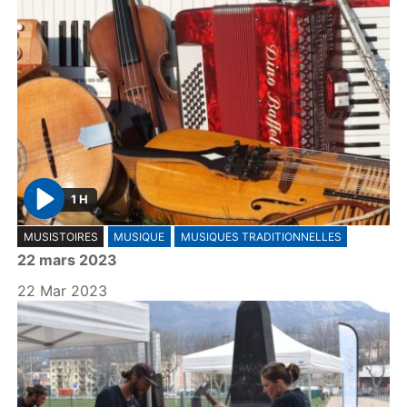
1 H
P
MUSISTOIRES
MUSIQUE
MUSIQUES TRADITIONNELLES
l
22 mars 2023
a
y
22 Mar 2023