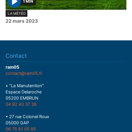
1 MIN
P
LA MÉTÉO
l
22 mars 2023
a
y
Contact
ram05
contact@ram05.fr
• "La Manutention"
Espace Delaroche
05200 EMBRUN
04 92 43 37 38
• 27 rue Colonel Roux
05000 GAP
06 75 81 05 85