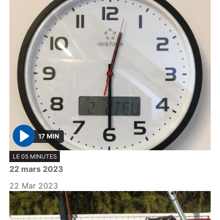
17 MIN
P
LE 05 MINUTES
l
22 mars 2023
a
y
22 Mar 2023