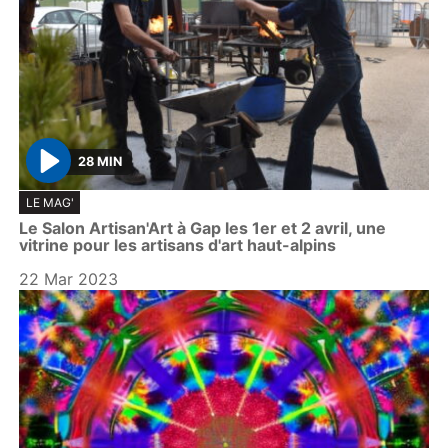
28 MIN
P
LE MAG'
l
Le Salon Artisan'Art à Gap les 1er et 2 avril, une
a
vitrine pour les artisans d'art haut-alpins
y
22 Mar 2023