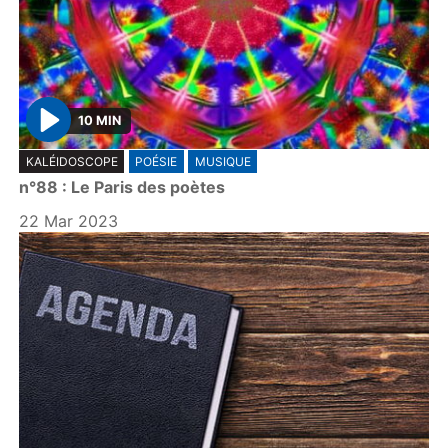
10 MIN
P
KALÉIDOSCOPE
POÉSIE
MUSIQUE
l
n°88 : Le Paris des poètes
a
y
22 Mar 2023