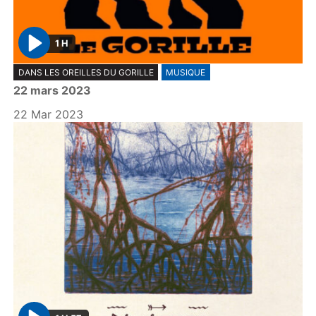
1 H
P
DANS LES OREILLES DU GORILLE
MUSIQUE
l
22 mars 2023
a
y
22 Mar 2023