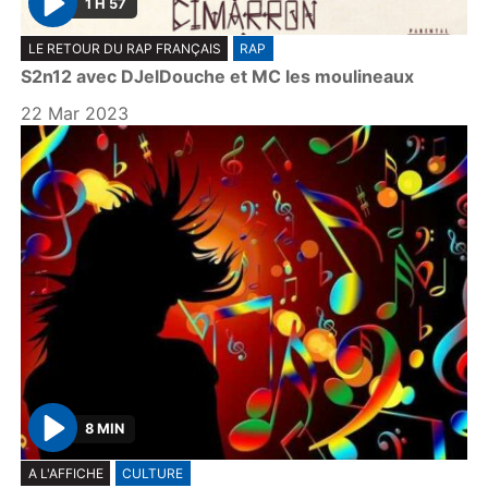
1 H 57
P
LE RETOUR DU RAP FRANÇAIS
RAP
l
S2n12 avec DJelDouche et MC les moulineaux
a
y
22 Mar 2023
8 MIN
P
A L'AFFICHE
CULTURE
l