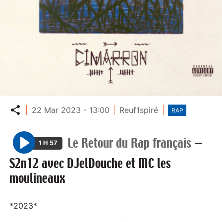
Partager
22 Mar 2023 - 13:00
Reuf1spiré
RAP
Le Retour du Rap français
—
1 H 57
P
S2n12 avec DJelDouche et MC les
l
moulineaux
a
y
*2023*