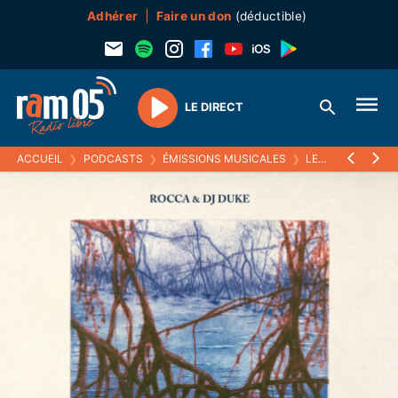
Adhérer
Faire un don
(déductible)
LE DIRECT
Play
ACCUEIL
❯
PODCASTS
❯
ÉMISSIONS MUSICALES
❯
LE RETOUR DU RAP FRANÇAIS