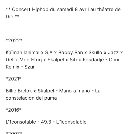
** Concert Hiphop du samedi 8 avril au théatre de
Die **
*2022*
Kaïman lanimal x S.A x Bobby Ban x Skullo x Jazz x
Def x Mod Efoq x Skalpel x Sitou Koudadjé - Chui
Remix - Szur
*2021*
Billie Brelok x Skalpel - Mano a mano - La
constelacion del puma
*2016*
L'1consolable - 49.3 - L'1consolable
*2007*