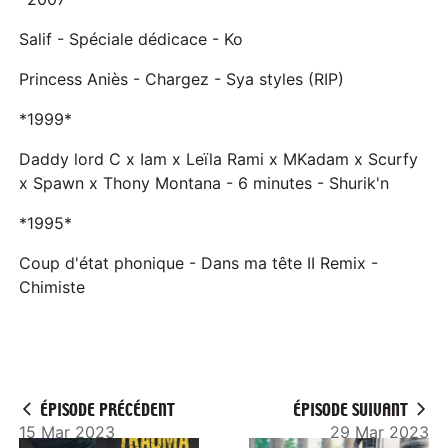
Salif - Spéciale dédicace - Ko
Princess Aniès - Chargez - Sya styles (RIP)
*1999*
Daddy lord C x Iam x Leïla Rami x MKadam x Scurfy
x Spawn x Thony Montana - 6 minutes - Shurik'n
*1995*
Coup d'état phonique - Dans ma tête II Remix -
Chimiste
ÉPISODE PRÉCÉDENT
ÉPISODE SUIVANT
15 Mar 2023
29 Mar 2023