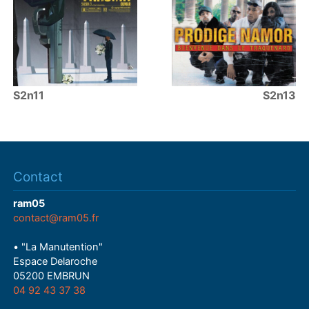
S2n11
S2n13
Contact
ram05
contact@ram05.fr
• "La Manutention"
Espace Delaroche
05200 EMBRUN
04 92 43 37 38