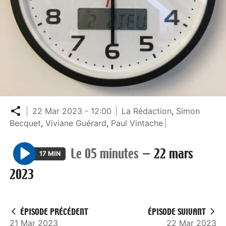
Partager
22 Mar 2023 - 12:00
La Rédaction
,
Simon
Becquet
,
Viviane Guérard
,
Paul Vintache
Le 05 minutes
—
22 mars
17 MIN
P
2023
l
a
y
ÉPISODE PRÉCÉDENT
ÉPISODE SUIVANT
21 Mar 2023
22 Mar 2023