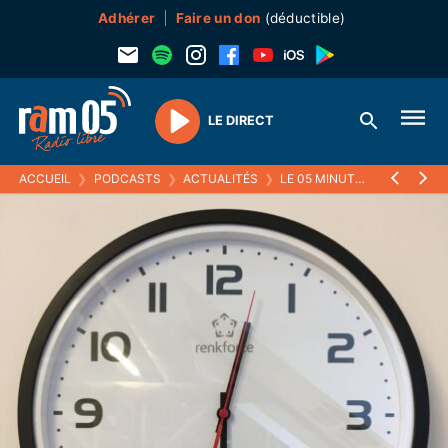
Adhérer
Faire un don
(déductible)
LE DIRECT
Play
ACCUEIL
❯
PODCASTS
❯
ACTUALITÉS
❯
LE 05 MINUTES
❯
22 MARS