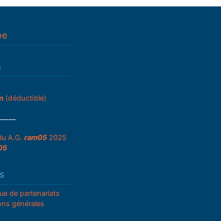
pe
n
n
(déductible)
_____
du A.G.
ram05
2025
05
s
que de partenariats
ons générales