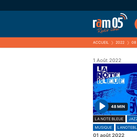
ACCUEIL
❯
2022
❯
08
1 Août 2022
48 MIN
P
LA NOTE BLEUE
JAZ
l
MUSIQUE
LANOTEBL
a
01 août 2022
y