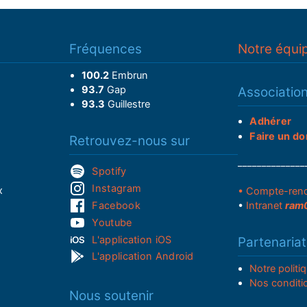
Fréquences
Notre équi
100.2
Embrun
93.7
Gap
Associatio
93.3
Guillestre
Adhérer
Faire un do
Retrouvez-nous sur
______________
Spotify
Instagram
x
• Compte-ren
Facebook
•
Intranet
ram
Youtube
L'application iOS
Partenariat
L'application Android
Notre politi
Nos conditi
Nous soutenir