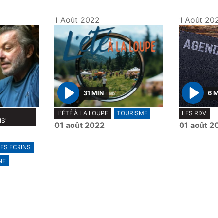
1 Août 2022
1 Août 20
31 MIN
6 
P
P
L'ÉTÉ À LA LOUPE
TOURISME
LES RDV
l
l
NS"
01 août 2022
01 août 2
a
a
y
y
ES ECRINS
NE