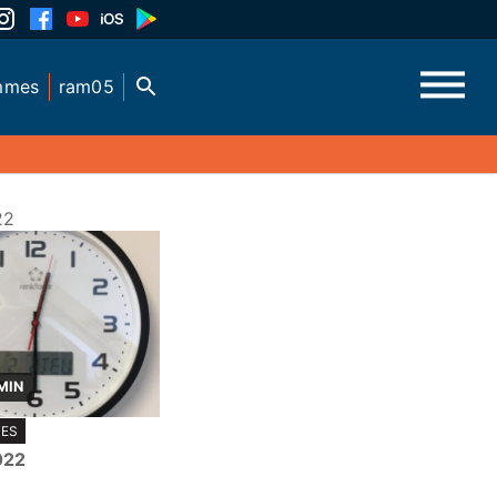
mmes
ram05
22
MIN
TES
022