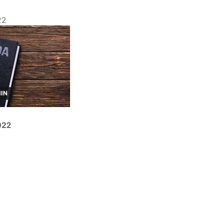
22
MIN
022