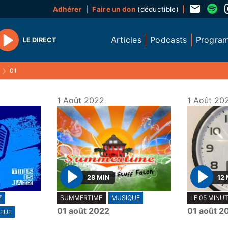
Adhérer
Faire un don
(déductible)
Articles
Podcasts
Progra
LE DIRECT
Play
❯
01
1 Août 2022
1 Août 20
28 MIN
12 
P
P
Z
SUMMERTIME
MUSIQUE
LE 05 MINU
l
l
01 août 2022
01 août 2
EUE
a
a
y
y