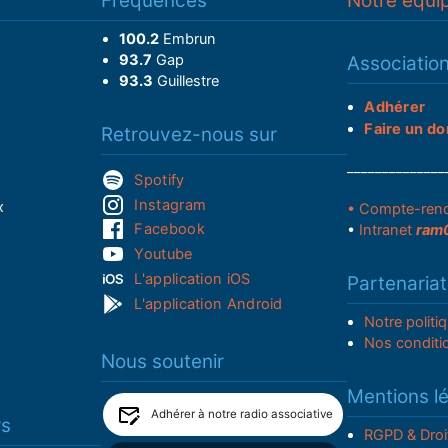
Fréquences
Notre équi
100.2
Embrun
93.7
Gap
Associatio
93.3
Guillestre
Adhérer
Faire un do
Retrouvez-nous sur
______________
Spotify
Instagram
x
• Compte-ren
Facebook
•
Intranet
ram
Youtube
L'application iOS
Partenariat
L'application Android
Notre politi
Nos conditi
Nous soutenir
Mentions l
Adhérer à notre radio associative
rs
RGPD & Droi