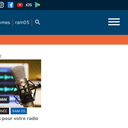
mmes
ram05
2
 MIN
NNÉE
RAM 05
s pour votre radio