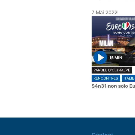
7 Mai 2022
15 MIN
P
PAROLE D'OLTRALPE
l
RENCONTRES
ITALIE
a
S4n31 non solo Eu
y