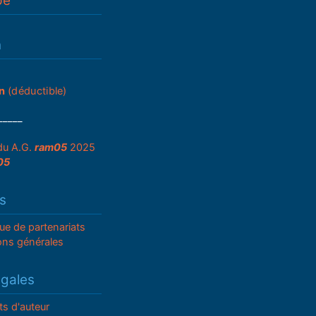
pe
n
n
(déductible)
_____
du A.G.
ram05
2025
05
s
que de partenariats
ons générales
égales
ts d'auteur