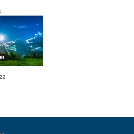
2
IN
022