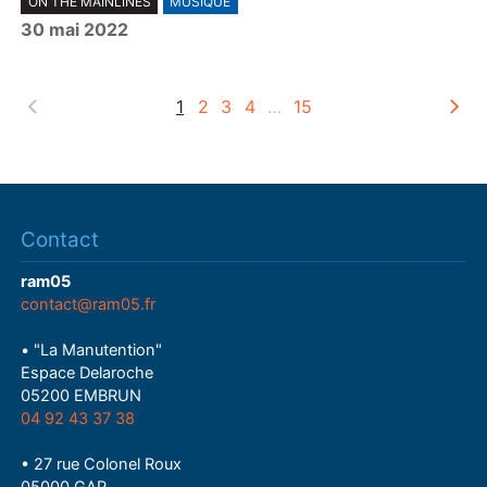
ON THE MAINLINES
MUSIQUE
l
30 mai 2022
a
y
1
2
3
4
…
15
Contact
ram05
contact@ram05.fr
• "La Manutention"
Espace Delaroche
05200 EMBRUN
04 92 43 37 38
• 27 rue Colonel Roux