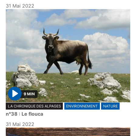
31 Mai 2022
9 MIN
P
LA CHRONIQUE DES ALPAGES
ENVIRONNEMENT
NATURE
l
n°38 : Le flouca
a
y
31 Mai 2022