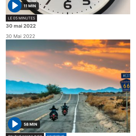
11 MIN
P
LE 05 MINUTES
l
30 mai 2022
a
y
30 Mai 2022
58 MIN
P