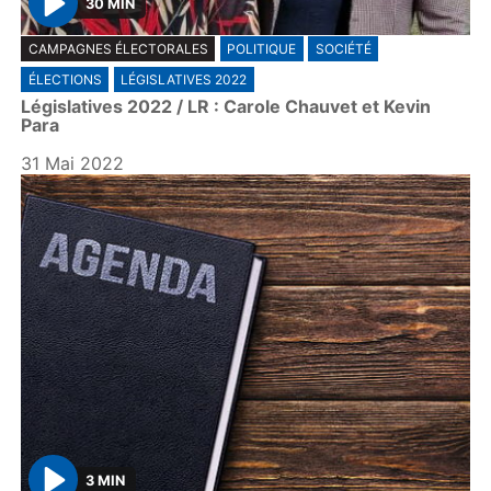
30 MIN
P
CAMPAGNES ÉLECTORALES
POLITIQUE
SOCIÉTÉ
l
ÉLECTIONS
LÉGISLATIVES 2022
a
Législatives 2022 / LR : Carole Chauvet et Kevin
y
Para
31 Mai 2022
3 MIN