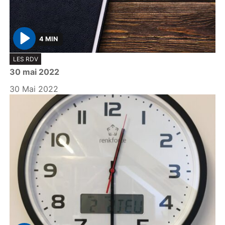
4 MIN
P
LES RDV
l
30 mai 2022
a
y
30 Mai 2022