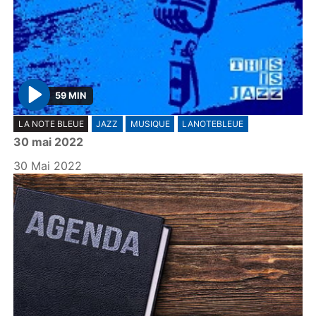
59 MIN
P
LA NOTE BLEUE
JAZZ
MUSIQUE
LANOTEBLEUE
l
30 mai 2022
a
y
30 Mai 2022