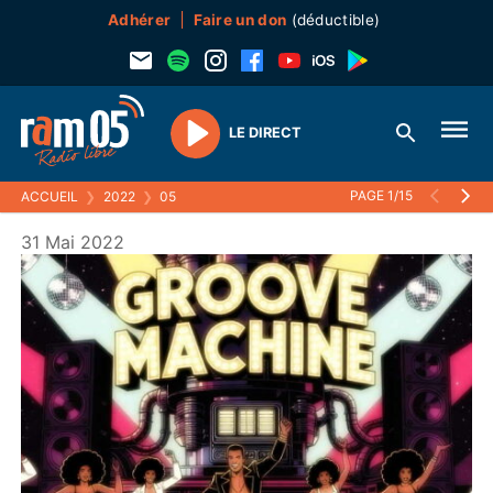
Adhérer
Faire un don
(déductible)
LE DIRECT
Play
PAGE 1/15
ACCUEIL
❯
2022
❯
05
31 Mai 2022