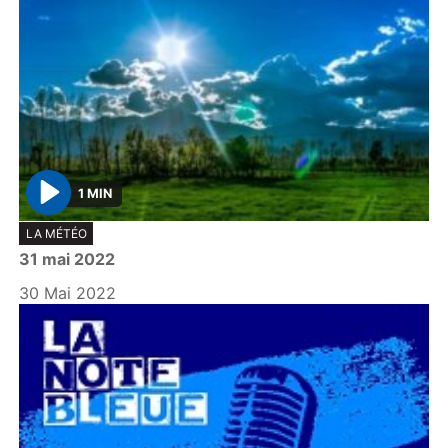
1 MIN
P
LA MÉTÉO
l
31 mai 2022
a
y
30 Mai 2022