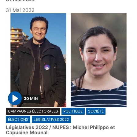
a
y
31 Mai 2022
30 MIN
P
CAMPAGNES ÉLECTORALES
POLITIQUE
SOCIÉTÉ
l
ÉLECTIONS
LÉGISLATIVES 2022
a
Législatives 2022 / NUPES : Michel Philippo et
y
Capucine Mounal