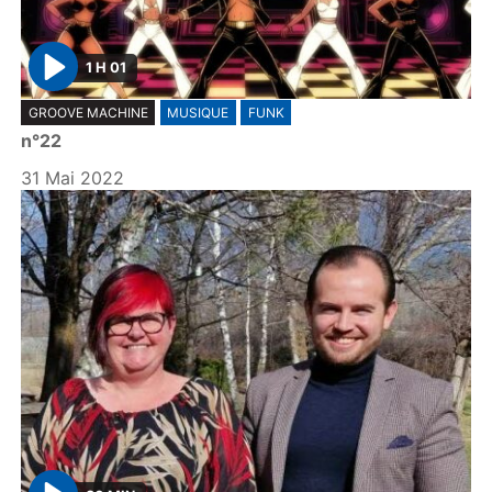
1 H 01
P
GROOVE MACHINE
MUSIQUE
FUNK
l
n°22
a
y
31 Mai 2022