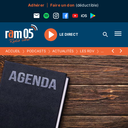
Adhérer
Faire un don
(déductible)
LE DIRECT
Play
ACCUEIL
❯
PODCASTS
❯
ACTUALITÉS
❯
LES RDV
❯
30 MAI 2022