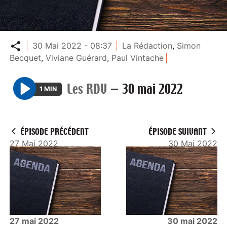
Partager
30 Mai 2022 - 08:37
La Rédaction
,
Simon
Becquet
,
Viviane Guérard
,
Paul Vintache
Les RDV
—
30 mai 2022
1 MIN
P
l
a
ÉPISODE PRÉCÉDENT
ÉPISODE SUIVANT
y
27 Mai 2022
30 Mai 2022
27 mai 2022
30 mai 2022