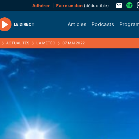
Adhérer
Faire un don
(déductible)
Articles
Podcasts
Progra
LE DIRECT
Play
❯
ACTUALITÉS
❯
LA MÉTÉO
❯
07 MAI 2022