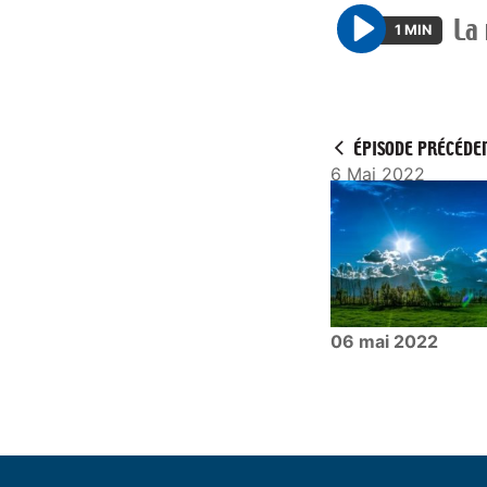
La
1 MIN
P
l
a
y
ÉPISODE PRÉCÉDE
6 Mai 2022
06 mai 2022