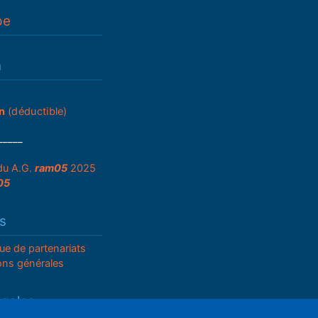
pe
n
n
(déductible)
_____
du A.G.
ram05
2025
05
s
que de partenariats
ons générales
égales