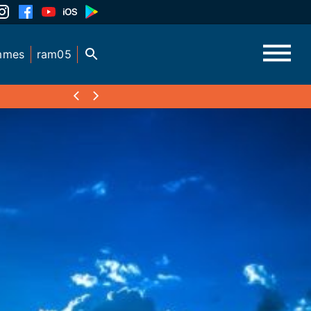
mmes
ram05