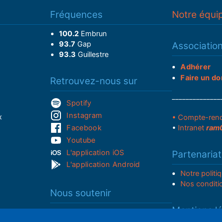
Fréquences
Notre équi
100.2
Embrun
93.7
Gap
Associatio
93.3
Guillestre
Adhérer
Faire un do
Retrouvez-nous sur
______________
Spotify
Instagram
x
• Compte-ren
Facebook
•
Intranet
ram
Youtube
L'application iOS
Partenariat
L'application Android
Notre politi
Nos conditi
Nous soutenir
Mentions l
Adhérer à notre radio associative