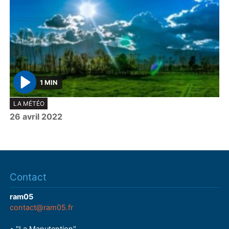
1 MIN
P
LA MÉTÉO
l
26 avril 2022
a
y
Contact
ram05
contact@ram05.fr
• "La Manutention"