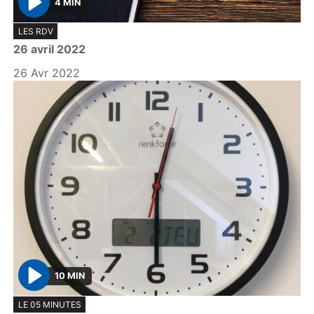
4 MIN
P
LES RDV
l
26 avril 2022
a
y
26 Avr 2022
10 MIN
P
LE 05 MINUTES
l