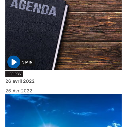
5 MIN
P
LES RDV
l
26 avril 2022
a
y
26 Avr 2022