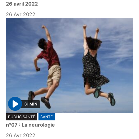
26 avril 2022
a
y
26 Avr 2022
31 MIN
P
PUBLIC SANTÉ
SANTÉ
l
n°07 : La neurologie
a
y
26 Avr 2022