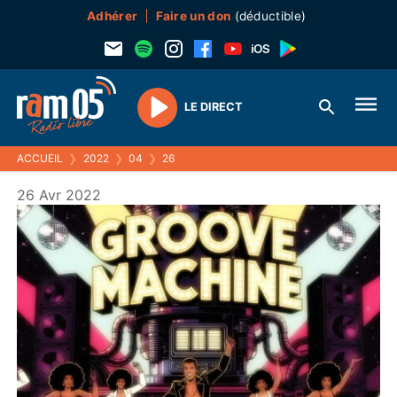
Adhérer
Faire un don
(déductible)
LE DIRECT
Play
ACCUEIL
❯
2022
❯
04
❯
26
26 Avr 2022