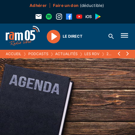
Adhérer
Faire un don
(déductible)
LE DIRECT
Play
ACCUEIL
❯
PODCASTS
❯
ACTUALITÉS
❯
LES RDV
❯
26 AVRIL 2022