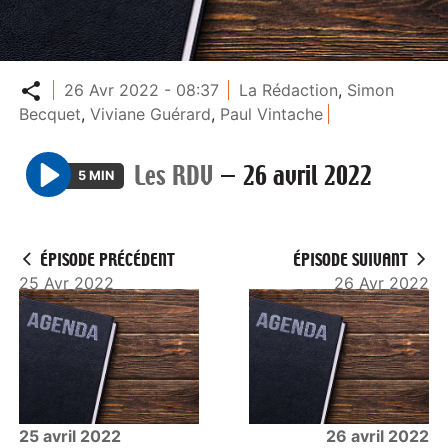
Partager
26 Avr 2022 - 08:37
La Rédaction
,
Simon
Becquet
,
Viviane Guérard
,
Paul Vintache
Les RDV
—
26 avril 2022
5 MIN
P
l
a
ÉPISODE PRÉCÉDENT
ÉPISODE SUIVANT
y
25 Avr 2022
26 Avr 2022
25 avril 2022
26 avril 2022