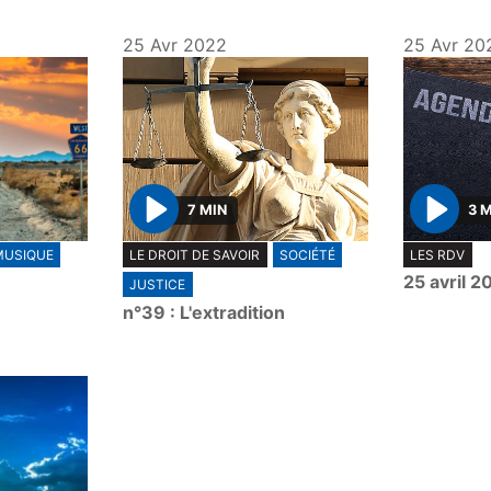
25 Avr 2022
25 Avr 20
7 MIN
3 
P
P
MUSIQUE
LE DROIT DE SAVOIR
SOCIÉTÉ
LES RDV
l
l
25 avril 2
JUSTICE
a
a
n°39 : L'extradition
y
y