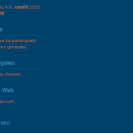
du A.G.
ram05
2025
05
s
que de partenariats
ons générales
égales
ts d'auteur
n Web
il.com
/1982)