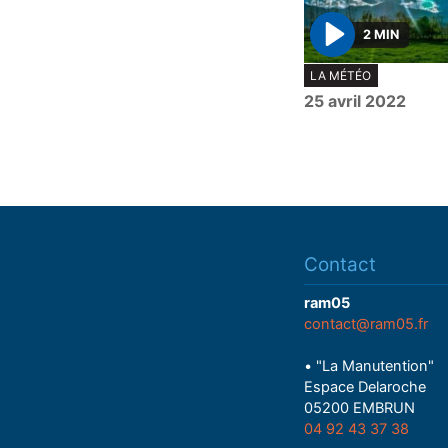
2 MIN
P
LA MÉTÉO
l
25 avril 2022
a
y
Contact
ram05
contact@ram05.fr
• "La Manutention"
Espace Delaroche
05200 EMBRUN
04 92 43 37 38