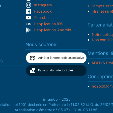
Instagram
x
• Compte-ren
Facebook
•
Intranet
ram
Youtube
L'application iOS
Partenariat
L'application Android
Notre politi
Nos conditi
Nous soutenir
Mentions l
Adhérer à notre radio associative
rs
RGPD & Droi
Faire un don (déductible)
Conceptio
no2pxl@gma
© ram05 - 2026
iation Loi 1901 déclarée en Préfecture le 11.02.82 (J.O. du 26/02
Autorisation d’émettre n° 05.07 (J.O. du 03.11.85)