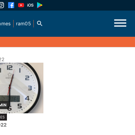
mmes
ram05
22
MIN
TES
022