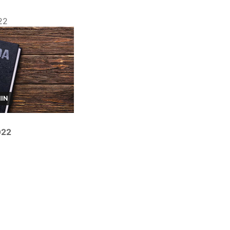
22
MIN
022