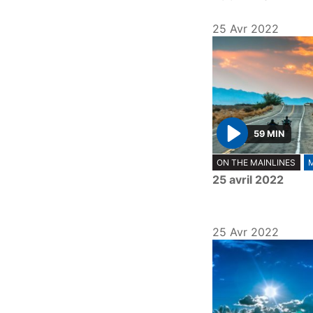
25 Avr 2022
59 MIN
P
ON THE MAINLINES
l
25 avril 2022
a
y
25 Avr 2022