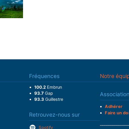
Fréquences
Notre équi
100.2
Embrun
93.7
Gap
Associatio
93.3
Guillestre
Adhérer
Faire un do
Retrouvez-nous sur
______________
Spotify