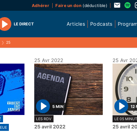
Adhérer
Faire un don
(déductible)
Articles
Podcasts
Progra
LE DIRECT
Play
❯
25
25 Avr 2022
25 Avr 20
5 MIN
12 
P
P
Z
LES RDV
LE 05 MINU
l
l
25 avril 2022
25 avril 2
EUE
a
a
y
y