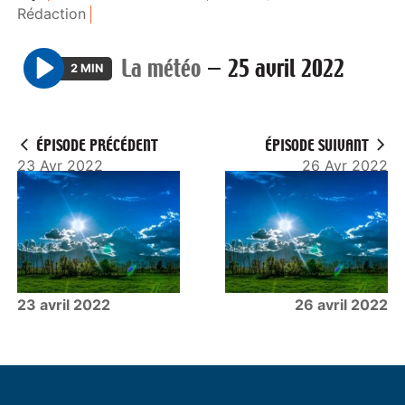
Rédaction
La météo
—
25 avril 2022
2 MIN
P
l
a
ÉPISODE PRÉCÉDENT
ÉPISODE SUIVANT
y
23 Avr 2022
26 Avr 2022
23 avril 2022
26 avril 2022