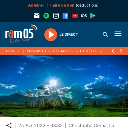
Adhérer
Faire un don
(déductible)
LE DIRECT
Play
ACCUEIL
❯
PODCASTS
❯
ACTUALITÉS
❯
LA MÉTÉO
❯
25 AVRIL 2022
Partager
25 Avr 2022 - 08:35
Christophe Cerna
,
La