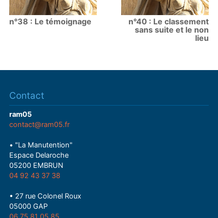
n°38 : Le témoignage
n°40 : Le classement
sans suite et le non
lieu
Contact
ram05
contact@ram05.fr
• "La Manutention"
Espace Delaroche
05200 EMBRUN
04 92 43 37 38
• 27 rue Colonel Roux
05000 GAP
06 75 81 05 85