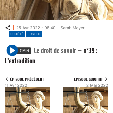
Partager
25 Avr 2022 - 08:40
Sarah Mayer
SOCIÉTÉ
JUSTICE
Le droit de savoir
—
n°39 :
7 MIN
P
L'extradition
l
a
y
ÉPISODE PRÉCÉDENT
ÉPISODE SUIVANT
11 Avr 2022
2 Mai 2022