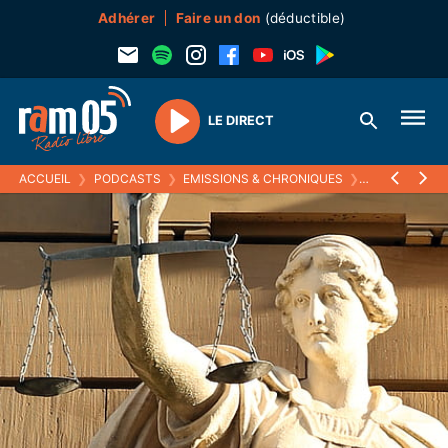
Adhérer
Faire un don
(déductible)
LE DIRECT
Play
ACCUEIL
❯
PODCASTS
❯
EMISSIONS & CHRONIQUES
❯
LE DROIT DE 