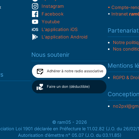
Instagram
x
• Compte-ren
Facebook
•
Intranet
ram
Youtube
L'application iOS
Partenariat
L'application Android
Notre politi
Nos conditi
Nous soutenir
Mentions l
Adhérer à notre radio associative
rs
RGPD & Droi
Faire un don (déductible)
Conceptio
no2pxl@gma
© ram05 - 2026
iation Loi 1901 déclarée en Préfecture le 11.02.82 (J.O. du 26/02
Autorisation d’émettre n° 05.07 (J.O. du 03.11.85)