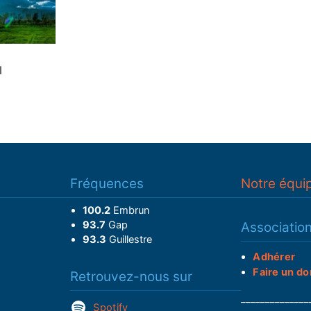
1
Fréquences
Notre équi
100.2
Embrun
93.7
Gap
Associatio
93.3
Guillestre
Adhérer
Faire un do
Retrouvez-nous sur
______________
Spotify