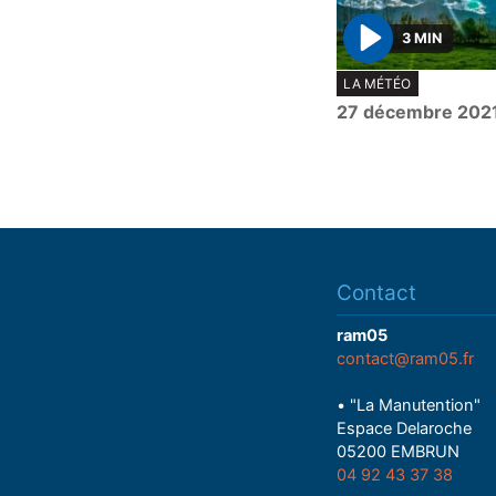
3 MIN
P
LA MÉTÉO
l
27 décembre 202
a
y
Contact
ram05
contact@ram05.fr
• "La Manutention"
Espace Delaroche
05200 EMBRUN
04 92 43 37 38