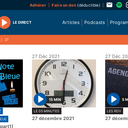
Adhérer
Faire un don
(déductible)
Articles
Podcasts
Progra
LE DIRECT
Play
❯
27
27 Déc 2021
27 Déc 20
15 MIN
5 
P
P
Z
LE 05 MINUTES
LES RDV
l
l
27 décembre 2021
27 décem
EUE
a
a
part1)
y
y