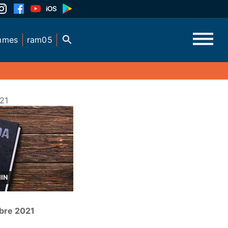
mmes
ram05
21
MIN
bre 2021