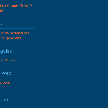
du A.G.
ram05
2025
05
s
que de partenariats
ons générales
égales
ts d'auteur
n Web
il.com
/1982)