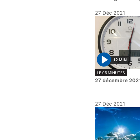
27 Déc 2021
12 MIN
P
LE 05 MINUTES
l
27 décembre 202
a
y
27 Déc 2021