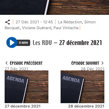
Partager
27 Déc 2021 - 12:45
La Rédaction
,
Simon
Becquet
,
Viviane Guérard
,
Paul Vintache
Les RDV
—
27 décembre 2021
5 MIN
P
l
a
ÉPISODE PRÉCÉDENT
ÉPISODE SUIVANT
y
27 Déc 2021
28 Déc 2021
27 décembre 2021
28 décembre 2021