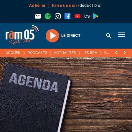
Adhérer
Faire un don
(déductible)
LE DIRECT
Play
ACCUEIL
❯
PODCASTS
❯
ACTUALITÉS
❯
LES RDV
❯
27 DÉCEMBRE 2021