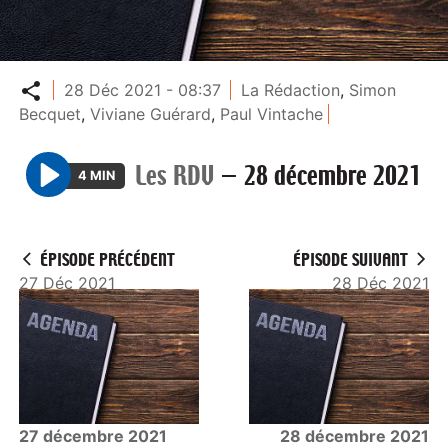
Partager
28 Déc 2021 - 08:37
La Rédaction
,
Simon
Becquet
,
Viviane Guérard
,
Paul Vintache
Les RDV
—
28 décembre 2021
4 MIN
P
l
a
ÉPISODE PRÉCÉDENT
ÉPISODE SUIVANT
y
27 Déc 2021
28 Déc 2021
27 décembre 2021
28 décembre 2021