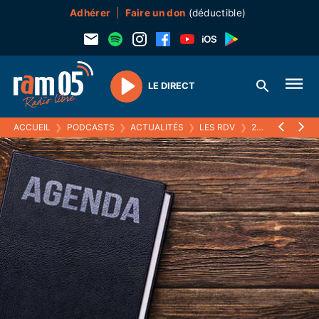
Adhérer
Faire un don
(déductible)
LE DIRECT
Play
ACCUEIL
❯
PODCASTS
❯
ACTUALITÉS
❯
LES RDV
❯
28 DÉCEMBRE 2021