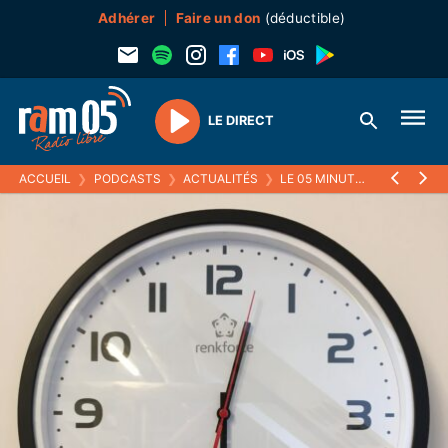
Adhérer
Faire un don
(déductible)
LE DIRECT
Play
ACCUEIL
❯
PODCASTS
❯
ACTUALITÉS
❯
LE 05 MINUTES
❯
27 DÉCE