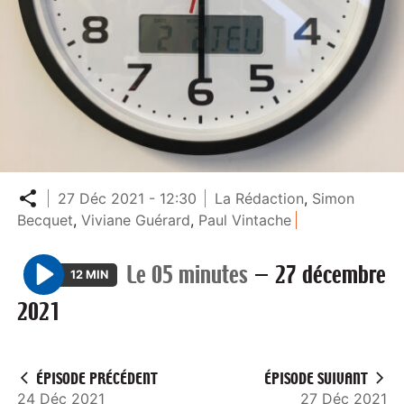
Partager
27 Déc 2021 - 12:30
La Rédaction
,
Simon
Becquet
,
Viviane Guérard
,
Paul Vintache
Le 05 minutes
—
27 décembre
12 MIN
P
2021
l
a
y
ÉPISODE PRÉCÉDENT
ÉPISODE SUIVANT
24 Déc 2021
27 Déc 2021