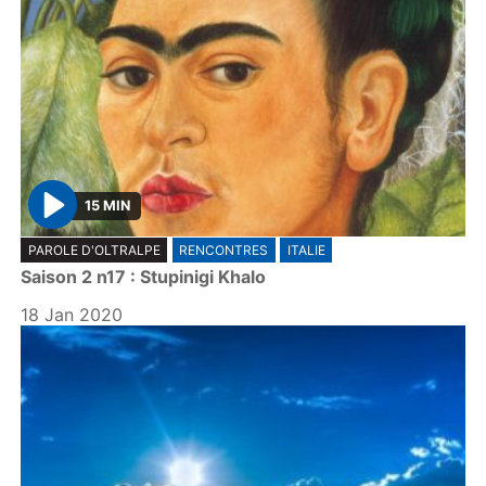
15 MIN
P
PAROLE D'OLTRALPE
RENCONTRES
ITALIE
l
Saison 2 n17 : Stupinigi Khalo
a
y
18 Jan 2020