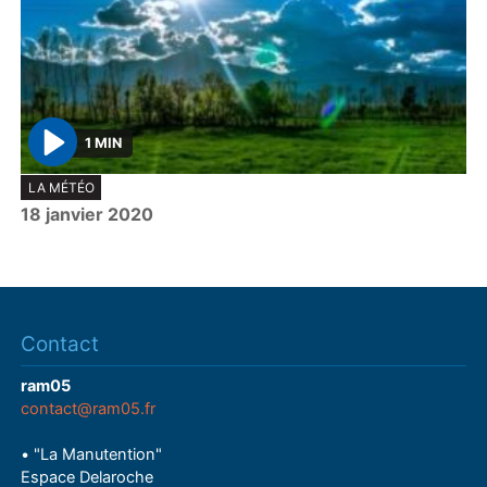
1 MIN
P
LA MÉTÉO
l
18 janvier 2020
a
y
Contact
ram05
contact@ram05.fr
• "La Manutention"
Espace Delaroche