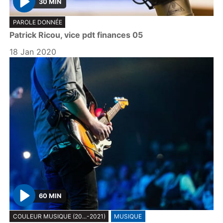
30 MIN
P
PAROLE DONNÉE
l
Patrick Ricou, vice pdt finances 05
a
y
18 Jan 2020
60 MIN
P
COULEUR MUSIQUE (20...-2021)
MUSIQUE
l