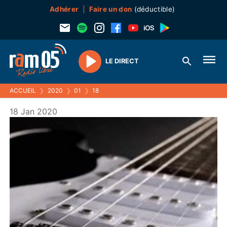
Adhérer
Faire un don
(déductible)
LE DIRECT
Play
ACCUEIL
❯
2020
❯
01
❯
18
18 Jan 2020