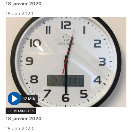
18 janvier 2020
a
y
18 Jan 2020
17 MIN
P
LE 05 MINUTES
l
18 janvier 2020
a
y
18 Jan 2020