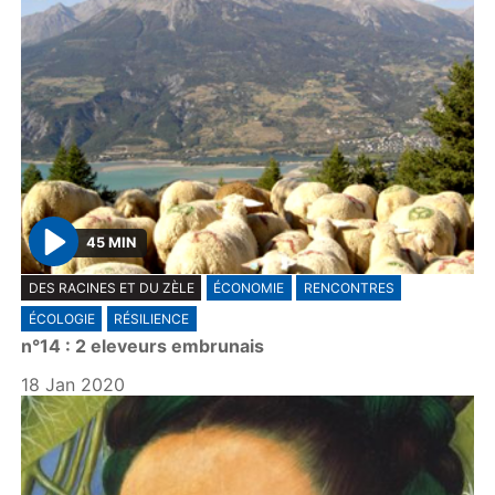
45 MIN
P
DES RACINES ET DU ZÈLE
ÉCONOMIE
RENCONTRES
l
ÉCOLOGIE
RÉSILIENCE
a
n°14 : 2 eleveurs embrunais
y
18 Jan 2020