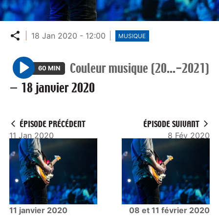
Partager
18 Jan 2020 - 12:00
MUSIQUE
Couleur musique (20...-2021)
60 MIN
P
—
18 janvier 2020
l
a
y
ÉPISODE PRÉCÉDENT
ÉPISODE SUIVANT
11 Jan 2020
8 Fév 2020
11 janvier 2020
08 et 11 février 2020