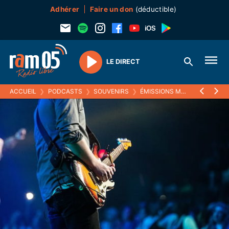
Adhérer
Faire un don
(déductible)
LE DIRECT
Play
ACCUEIL
❯
PODCASTS
❯
SOUVENIRS
❯
ÉMISSIONS MUSICALES (SOUVENIRS)