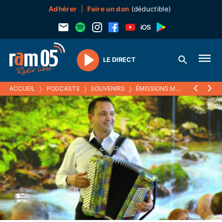
Adhérer
Faire un don
(déductible)
LE DIRECT
Play
ACCUEIL
❯
PODCASTS
❯
SOUVENIRS
❯
ÉMISSIONS MUSICALES (SOUVENIRS)