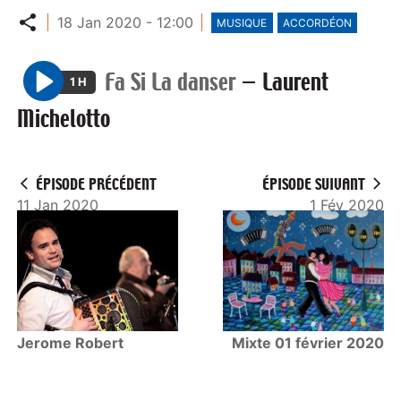
Partager
18 Jan 2020 - 12:00
MUSIQUE
ACCORDÉON
Fa Si La danser
—
Laurent
1 H
P
Michelotto
l
a
y
ÉPISODE PRÉCÉDENT
ÉPISODE SUIVANT
11 Jan 2020
1 Fév 2020
Jerome Robert
Mixte 01 février 2020