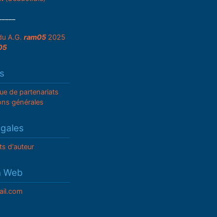
_____
du A.G.
ram05
2025
05
s
que de partenariats
ons générales
égales
ts d'auteur
n Web
il.com