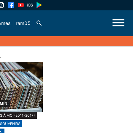
mmes
ram05
7
 MIN
 À MOI (2011-2017)
SOUVENIRS
ES