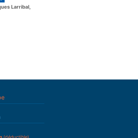
ues Larribal,
pe
n
n
(déductible)