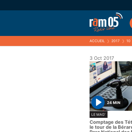
ACCUEIL
❯
2017
❯
10
3 Oct 2017
24 MIN
P
LE MAG'
l
Comptage des Tét
a
le tour de la Bérar
y