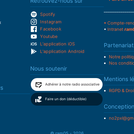
Retrouvez-nous sur
______________
Spotify
Instagram
x
• Compte-ren
Facebook
•
Intranet
ram
Youtube
L'application iOS
Partenariat
L'application Android
Notre politi
Nos conditi
Nous soutenir
Mentions l
Adhérer à notre radio associative
rs
RGPD & Droi
Faire un don (déductible)
Conceptio
no2pxl@gma
© ram05 - 2026