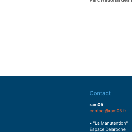
Parc National des 
Contact
ram05
contact@ram05.fr
• "La Manutention"
Espace Delaroche