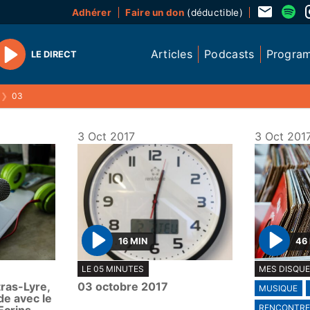
Adhérer
Faire un don
(déductible)
Articles
Podcasts
Progra
LE DIRECT
Play
❯
03
3 Oct 2017
3 Oct 201
16 MIN
46
P
P
LE 05 MINUTES
MES DISQUES
l
l
ras-Lyre,
03 octobre 2017
MUSIQUE
a
a
de avec le
y
y
RENCONTR