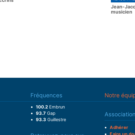
Ecrins
Jean-Jacq
musicien
Fréquences
Notre équi
100.2
Embrun
93.7
Gap
Associatio
93.3
Guillestre
Adhérer
Faire un do