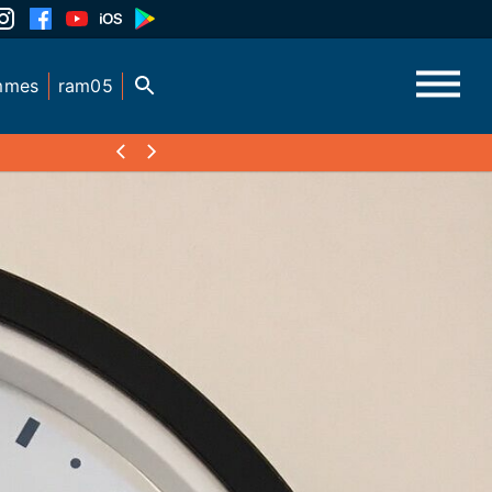
mmes
ram05