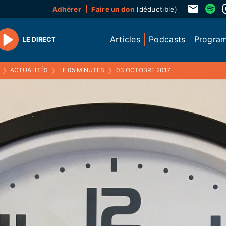
Adhérer
Faire un don
(déductible)
Articles
Podcasts
Progra
LE DIRECT
Play
❯
ACTUALITÉS
❯
LE 05 MINUTES
❯
03 OCTOBRE 2017