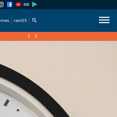
mmes
ram05