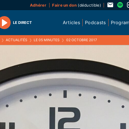
Adhérer
Faire un don
(déductible)
Articles
Podcasts
Progra
LE DIRECT
Play
❯
ACTUALITÉS
❯
LE 05 MINUTES
❯
02 OCTOBRE 2017