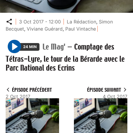
Partager
3 Oct 2017 - 12:00
La Rédaction
,
Simon
Becquet
,
Viviane Guérard
,
Paul Vintache
Le Mag'
—
Comptage des
24 MIN
P
Tétras-Lyre, le tour de la Bérarde avec le
l
Parc National des Ecrins
a
y
ÉPISODE PRÉCÉDENT
ÉPISODE SUIVANT
2 Oct 2017
4 Oct 2017