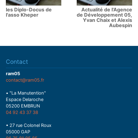
les Diplo-Docus de
Actualité de l'Agence
l'asso Kheper
de Développement 05,
Yvan Chaix et Alexis
Aubespin
Contact
ram05
contact@ram05.fr
• "La Manutention"
Espace Delaroche
05200 EMBRUN
04 92 43 37 38
• 27 rue Colonel Roux
05000 GAP