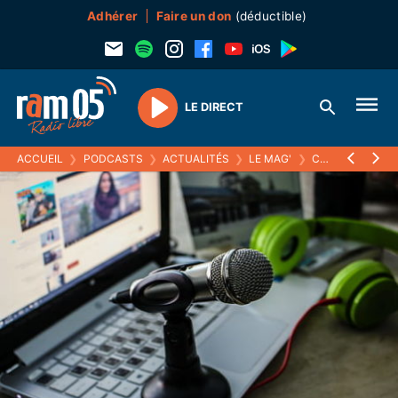
Adhérer
Faire un don
(déductible)
LE DIRECT
Play
ACCUEIL
❯
PODCASTS
❯
ACTUALITÉS
❯
LE MAG'
❯
COMPTAGE DES TÉTRAS-LYRE, LE TOUR DE LA BÉRARDE AVEC LE PARC NATIONAL DES ECRINS