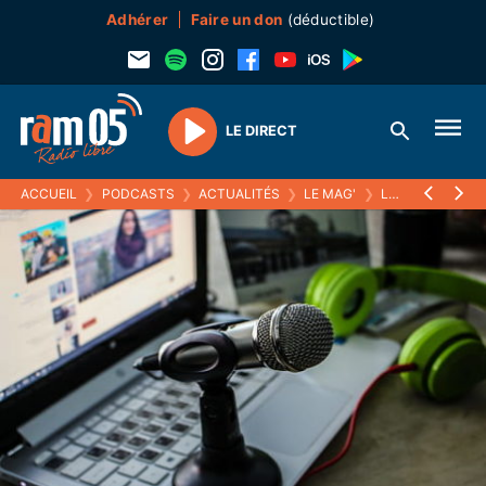
Adhérer
Faire un don
(déductible)
LE DIRECT
Play
ACCUEIL
❯
PODCASTS
❯
ACTUALITÉS
❯
LE MAG'
❯
LES DIPLO-DOCUS DE L'ASSO KHEPER