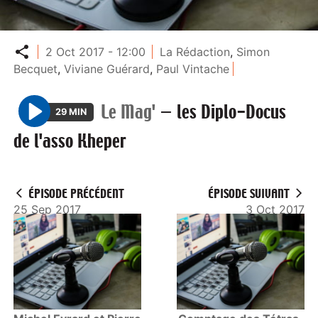
Partager
2 Oct 2017 - 12:00
La Rédaction
,
Simon
Becquet
,
Viviane Guérard
,
Paul Vintache
Le Mag'
—
les Diplo-Docus
29 MIN
P
de l'asso Kheper
l
a
y
ÉPISODE PRÉCÉDENT
ÉPISODE SUIVANT
25 Sep 2017
3 Oct 2017