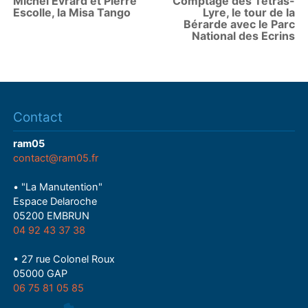
Michel Evrard et Pierre
Comptage des Tétras-
Escolle, la Misa Tango
Lyre, le tour de la
Bérarde avec le Parc
National des Ecrins
Contact
ram05
contact@ram05.fr
• "La Manutention"
Espace Delaroche
05200 EMBRUN
04 92 43 37 38
• 27 rue Colonel Roux
05000 GAP
06 75 81 05 85