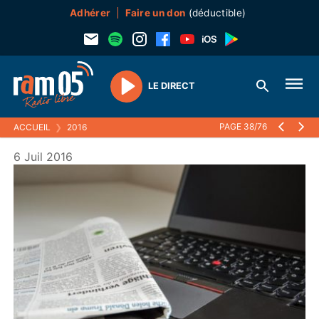
Adhérer
Faire un don
(déductible)
LE DIRECT
Play
PAGE 38/76
ACCUEIL
❯
2016
6 Juil 2016