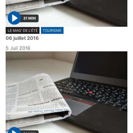
31 MIN
P
LE MAG' DE L'ÉTÉ
TOURISME
l
06 juillet 2016
a
y
5 Juil 2016