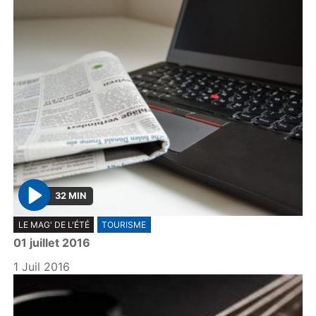
32 MIN
P
LE MAG' DE L'ÉTÉ
TOURISME
l
01 juillet 2016
a
y
1 Juil 2016