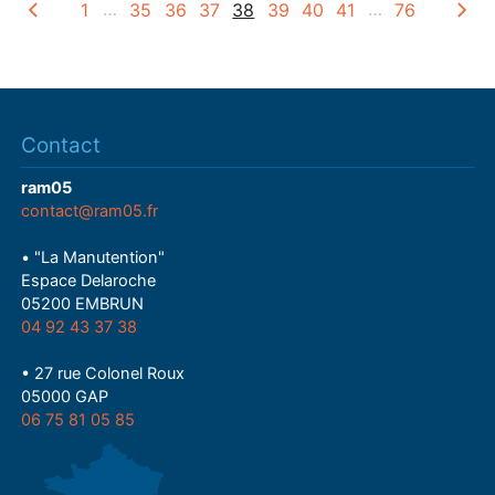
1
…
35
36
37
38
39
40
41
…
76
Contact
ram05
contact@ram05.fr
• "La Manutention"
Espace Delaroche
05200 EMBRUN
04 92 43 37 38
• 27 rue Colonel Roux
05000 GAP
06 75 81 05 85