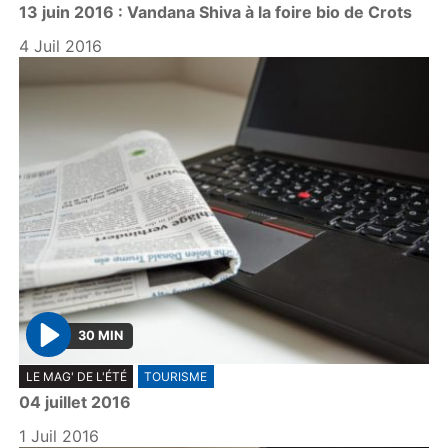
13 juin 2016 : Vandana Shiva à la foire bio de Crots
a
y
4 Juil 2016
30 MIN
P
LE MAG' DE L'ÉTÉ
TOURISME
l
04 juillet 2016
a
y
1 Juil 2016