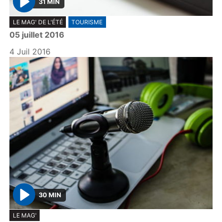
31 MIN
P
LE MAG' DE L'ÉTÉ
TOURISME
l
05 juillet 2016
a
y
4 Juil 2016
30 MIN
P
LE MAG'
l