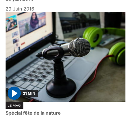
a
y
29 Juin 2016
31 MIN
P
LE MAG'
l
Spécial fête de la nature
a
y