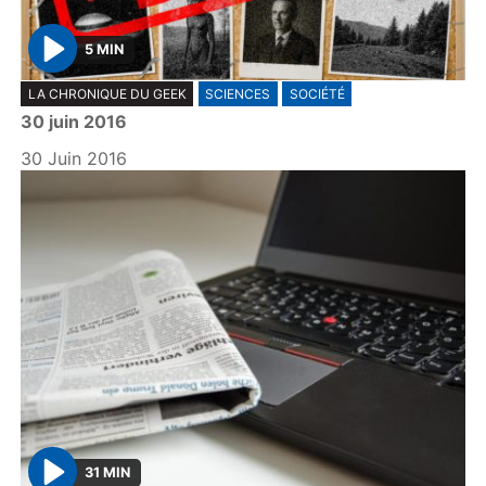
5 MIN
P
LA CHRONIQUE DU GEEK
SCIENCES
SOCIÉTÉ
l
30 juin 2016
a
y
30 Juin 2016
31 MIN