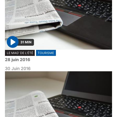
31 MIN
P
LE MAG' DE L'ÉTÉ
TOURISME
l
28 juin 2016
a
y
30 Juin 2016