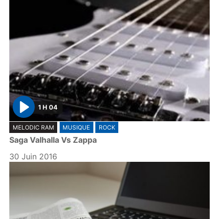
1 H 04
P
MELODIC RAM
MUSIQUE
ROCK
l
Saga Valhalla Vs Zappa
a
y
30 Juin 2016