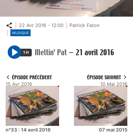
Partager
22 Avr 2016 - 12:00
Patrick Faton
MUSIQUE
Meltin' Pat
—
21 avril 2016
1 H
P
l
a
ÉPISODE PRÉCÉDENT
ÉPISODE SUIVANT
y
15 Avr 2016
10 Mai 2016
n°33 : 14 avril 2016
07 mai 2015