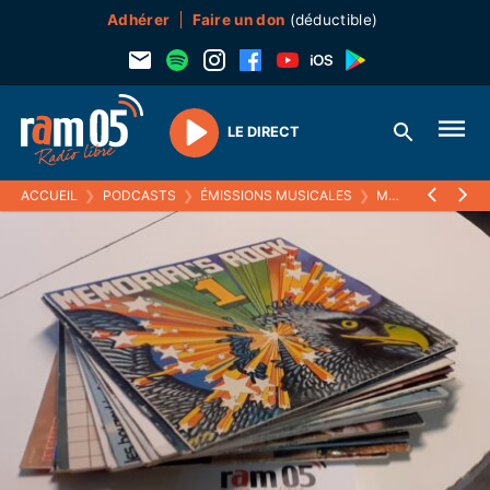
Adhérer
Faire un don
(déductible)
LE DIRECT
Play
ACCUEIL
❯
PODCASTS
❯
ÉMISSIONS MUSICALES
❯
MELTIN' PAT
❯
2