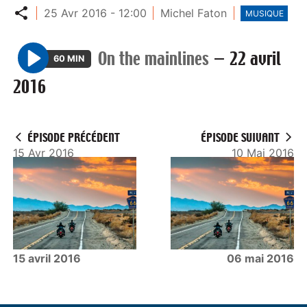
Partager
25 Avr 2016 - 12:00
Michel Faton
MUSIQUE
On the mainlines
—
22 avril
60 MIN
P
2016
l
a
y
ÉPISODE PRÉCÉDENT
ÉPISODE SUIVANT
15 Avr 2016
10 Mai 2016
15 avril 2016
06 mai 2016