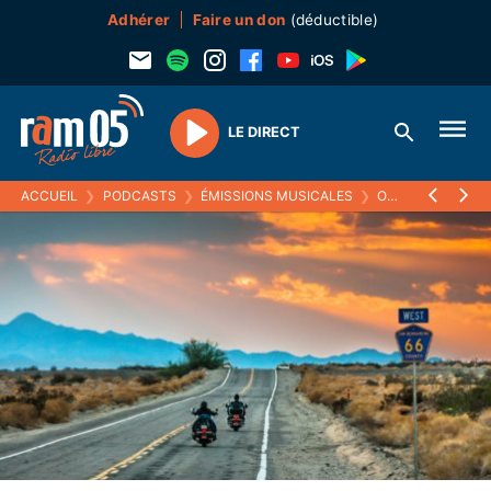
Adhérer
Faire un don
(déductible)
LE DIRECT
Play
ACCUEIL
❯
PODCASTS
❯
ÉMISSIONS MUSICALES
❯
ON THE MAINLINES