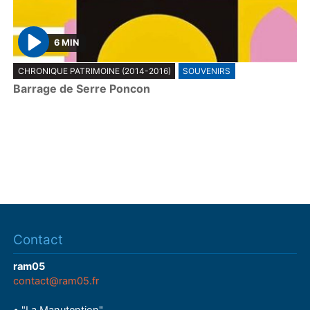
6 MIN
P
CHRONIQUE PATRIMOINE (2014-2016)
SOUVENIRS
l
Barrage de Serre Poncon
a
y
Contact
ram05
contact@ram05.fr