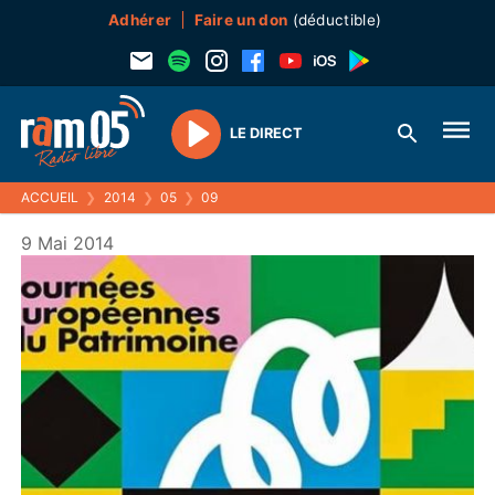
Adhérer
Faire un don
(déductible)
LE DIRECT
Play
ACCUEIL
❯
2014
❯
05
❯
09
9 Mai 2014