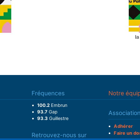
la
Fréquences
Notre équi
100.2
Embrun
93.7
Gap
Associatio
93.3
Guillestre
Adhérer
Faire un do
Retrouvez-nous sur