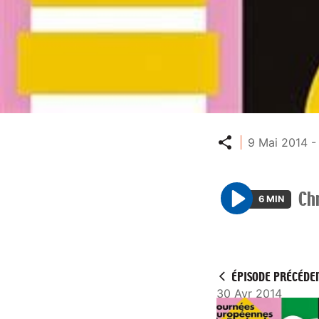
Partager
9 Mai 2014 -
Ch
6 MIN
P
l
a
y
ÉPISODE PRÉCÉDE
30 Avr 2014