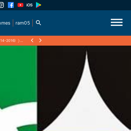
mmes
ram05
14-2016)
❯
BARRAGE DE SERRE PONCON