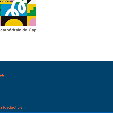
 cathédrale de Gap
pe
n
n
(déductible)