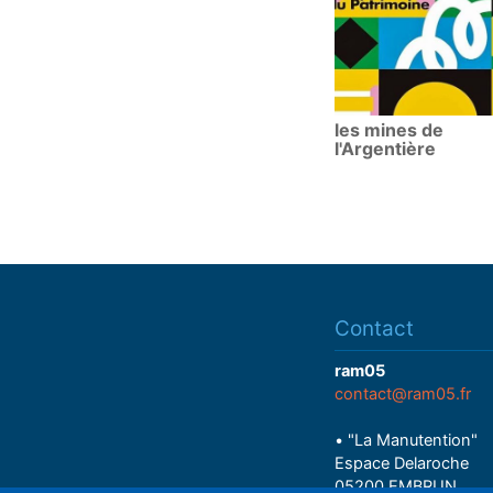
les mines de
l'Argentière
Contact
ram05
contact@ram05.fr
• "La Manutention"
Espace Delaroche
05200 EMBRUN