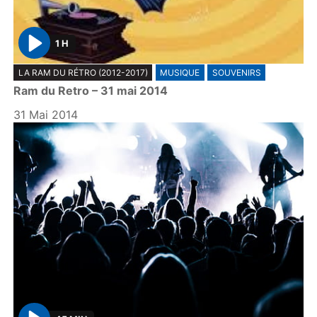
1 H
P
LA RAM DU RÉTRO (2012-2017)
MUSIQUE
SOUVENIRS
l
Ram du Retro – 31 mai 2014
a
y
31 Mai 2014