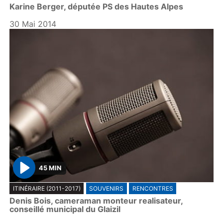
Karine Berger, députée PS des Hautes Alpes
l
a
30 Mai 2014
y
45 MIN
P
ITINÉRAIRE (2011-2017)
SOUVENIRS
RENCONTRES
l
Denis Bois, cameraman monteur realisateur,
a
conseillé municipal du Glaizil
y