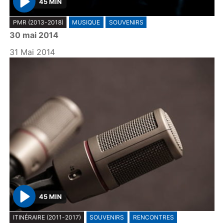
45 MIN
P
PMR (2013-2018)
MUSIQUE
SOUVENIRS
l
30 mai 2014
a
y
31 Mai 2014
45 MIN
P
ITINÉRAIRE (2011-2017)
SOUVENIRS
RENCONTRES
l