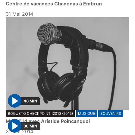
Centre de vacances Chadenas à Embrun
a
y
31 Mai 2014
48 MIN
P
BOGUSTO CHECKPOINT (2013-2015)
MUSIQUE
SOUVENIRS
l
Mai 2014 avec Aristide Poincanquoi
a
30 MIN
y
31 Mai 2014
P