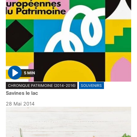
5 MIN
P
CHRONIQUE PATRIMOINE (2014-2016)
SOUVENIRS
l
Savines le lac
a
y
28 Mai 2014