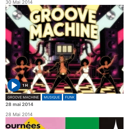
30 Mai 2014
1 H
P
GROOVE MACHINE
MUSIQUE
FUNK
l
28 mai 2014
a
y
28 Mai 2014