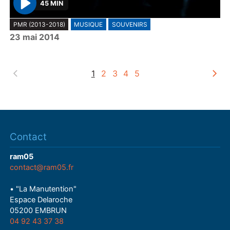
45 MIN
P
PMR (2013-2018)
MUSIQUE
SOUVENIRS
l
23 mai 2014
a
y
1
2
3
4
5
Contact
ram05
contact@ram05.fr
• "La Manutention"
Espace Delaroche
05200 EMBRUN
04 92 43 37 38