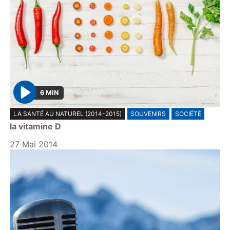
6 MIN
P
LA SANTÉ AU NATUREL (2014-2015)
SOUVENIRS
SOCIÉTÉ
l
la vitamine D
a
y
27 Mai 2014