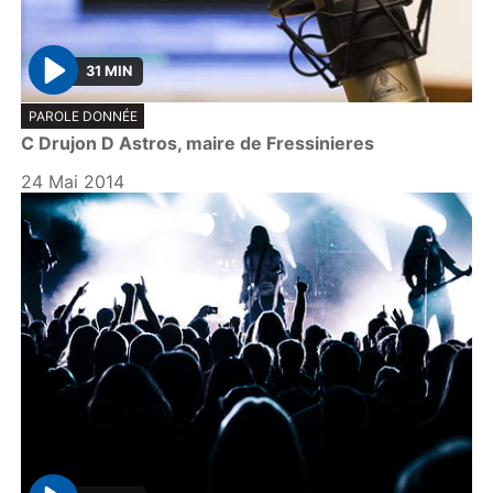
31 MIN
P
PAROLE DONNÉE
l
C Drujon D Astros, maire de Fressinieres
a
y
24 Mai 2014