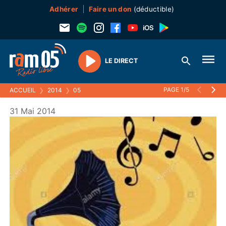
Adhérer
Faire un don
(déductible)
LE DIRECT
Play
PAGE 1/5
ACCUEIL
❯
2014
❯
05
31 Mai 2014