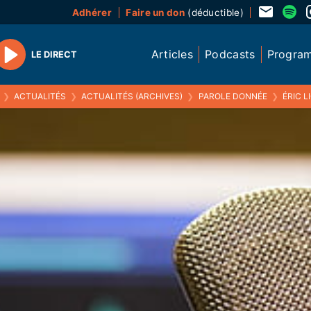
Adhérer
Faire un don
(déductible)
Articles
Podcasts
Progra
LE DIRECT
Play
❯
ACTUALITÉS
❯
ACTUALITÉS (ARCHIVES)
❯
PAROLE DONNÉE
❯
ÉRIC LIONS, PRÉSIDENT DE 