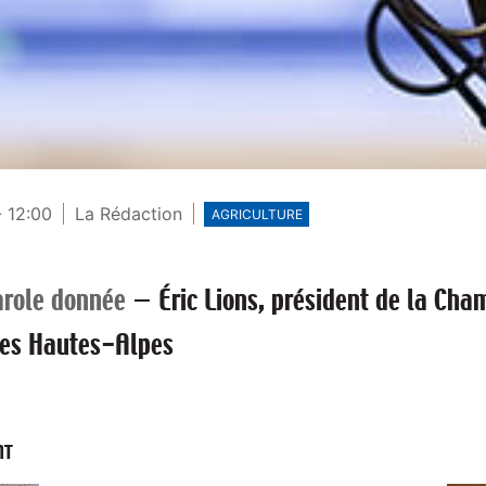
- 12:00
La Rédaction
AGRICULTURE
arole donnée
—
Éric Lions, président de la Cha
des Hautes-Alpes
NT