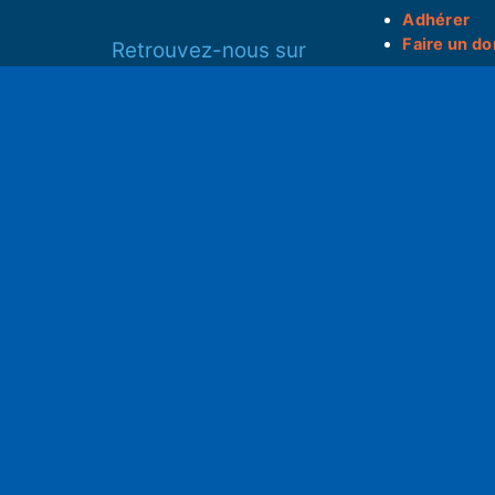
Adhérer
Faire un do
Retrouvez-nous sur
______________
Spotify
Instagram
S
x
• Compte-ren
Facebook
•
Intranet
ram
Youtube
L'application iOS
Partenariat
L'application Android
Notre politi
Nos conditi
Nous soutenir
Mentions l
Adhérer à notre radio associative
rs
RGPD & Droi
Faire un don (déductible)
Conceptio
no2pxl@gma