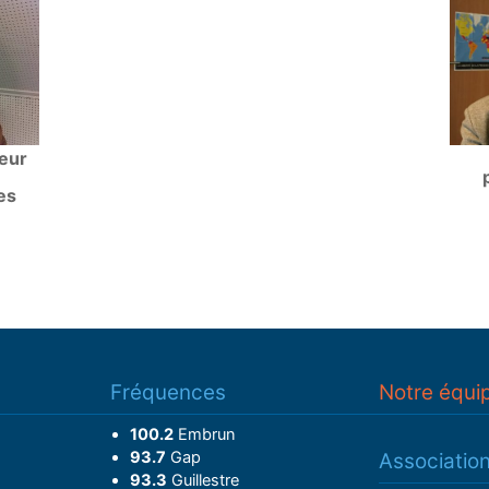
teur
es
Fréquences
Notre équi
100.2
Embrun
93.7
Gap
Associatio
93.3
Guillestre