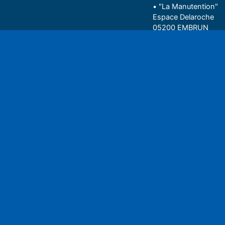
• "La Manutention"
Espace Delaroche
05200 EMBRUN
04 92 43 37 38
Play
• 27 rue Colonel Rou
05000 GAP
06 75 81 05 85
Espace auditeu
Nous écrire