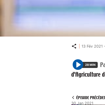
Partager
13 Fév 2021 
P
28 MIN
P
d'Agriculture 
l
a
y
ÉPISODE PRÉCÉDE
30 Jan 2021