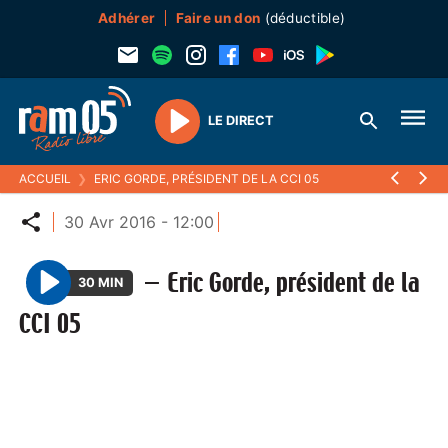
Adhérer
Faire un don
(déductible)
LE DIRECT
Play
ACCUEIL
❯
ERIC GORDE, PRÉSIDENT DE LA CCI 05
Partager
30 Avr 2016 - 12:00
—
Eric Gorde, président de la
30 MIN
P
CCI 05
l
a
y