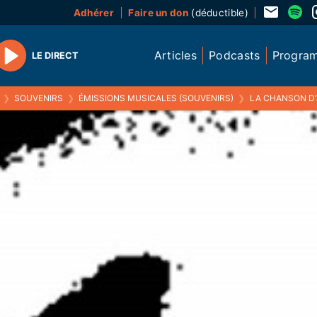
Adhérer
Faire un don
(déductible)
Articles
Podcasts
Progra
LE DIRECT
Play
❯
SOUVENIRS
❯
ÉMISSIONS MUSICALES (SOUVENIRS)
❯
LA CHANSON D