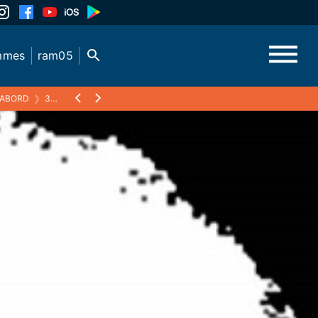
mmes
ram05
'ABORD
❯
30 AVRIL 2016 : ANNA C ET BARBICHE