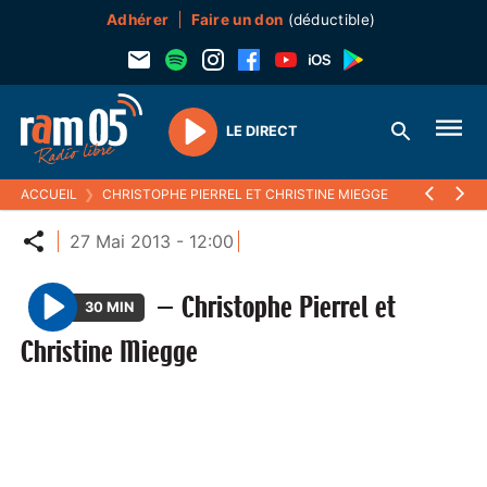
Adhérer
Faire un don
(déductible)
LE DIRECT
Play
ACCUEIL
❯
CHRISTOPHE PIERREL ET CHRISTINE MIEGGE
Partager
27 Mai 2013 - 12:00
—
Christophe Pierrel et
30 MIN
P
Christine Miegge
l
a
y