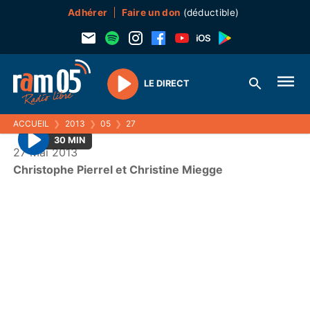
Adhérer
Faire un don
(déductible)
LE DIRECT
Play
ACCUEIL
❯
2013
❯
05
❯
27
30 MIN
27 Mai 2013
P
Christophe Pierrel et Christine Miegge
l
a
y