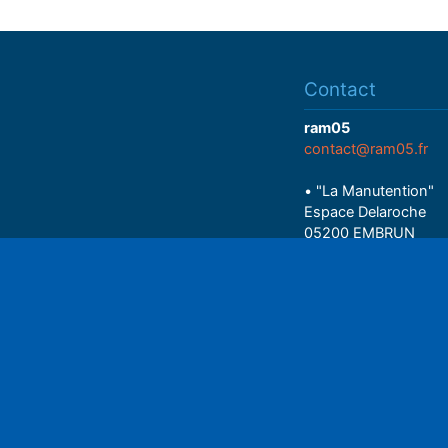
Contact
ram05
contact@ram05.fr
• "La Manutention"
Espace Delaroche
05200 EMBRUN
04 92 43 37 38
Play
• 27 rue Colonel Rou
05000 GAP
06 75 81 05 85