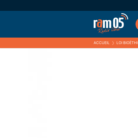
ACCUEIL
❯
LOI BIOÉTH