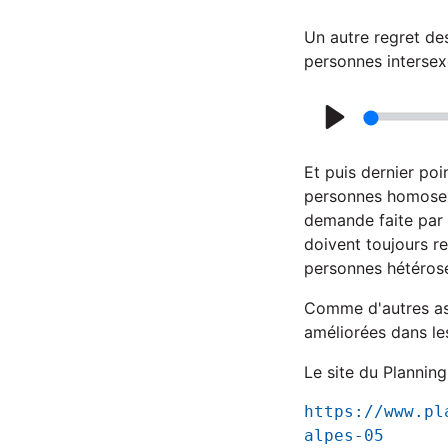
P
l
Un autre regret des
a
personnes intersexe
y
P
l
Et puis dernier poi
a
personnes homosexu
demande faite par 
y
doivent toujours re
personnes hétérose
Comme d'autres ass
améliorées dans le
Le site du Planning
https://www.pl
alpes-05