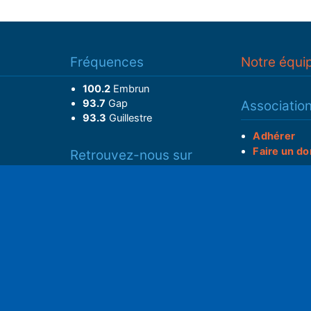
Fréquences
Notre équi
100.2
Embrun
93.7
Gap
Associatio
93.3
Guillestre
Adhérer
Faire un do
Retrouvez-nous sur
______________
Spotify
Instagram
S
x
• Compte-ren
Facebook
•
Intranet
ram
Youtube
L'application iOS
Partenariat
L'application Android
Notre politi
Nos conditi