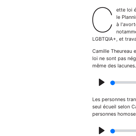
C
ette loi
le Plann
à l'avor
notammen
LGBTQIA+, et travai
Camille Theureau es
loi ne sont pas nég
même des lacunes.
P
l
Les personnes tran
a
seul écueil selon 
personnes homosexu
y