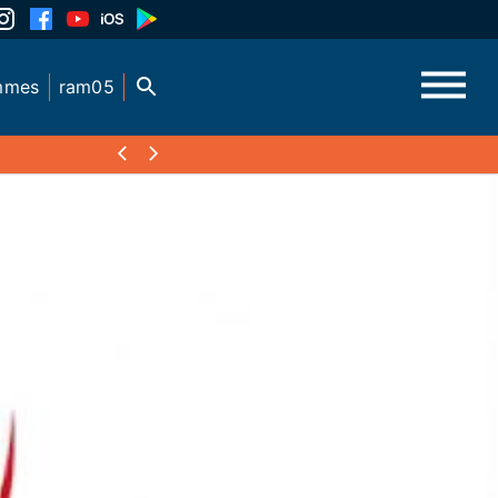
mmes
ram05