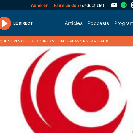
Adhérer
Faire un don
(déductible)
Articles
Podcasts
Progra
LE DIRECT
Play
IQUE : IL RESTE DES LACUNES SELON LE PLANNING FAMILIAL 05