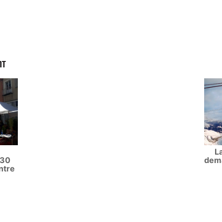
NT
L
 30
dema
ntre