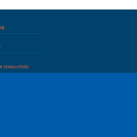
pe
n
n
(déductible)
_____
ettings
Mute
du A.G.
ram05
2025
05
s
que de partenariats
ons générales