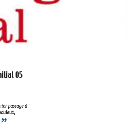
ilial 05
nier passage à
houleux,