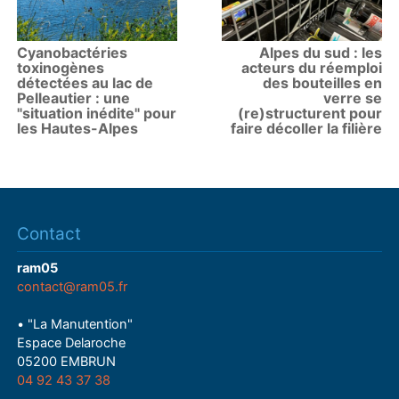
Cyanobactéries
Alpes du sud : les
toxinogènes
acteurs du réemploi
détectées au lac de
des bouteilles en
Pelleautier : une
verre se
"situation inédite" pour
(re)structurent pour
les Hautes-Alpes
faire décoller la filière
Contact
ram05
contact@ram05.fr
• "La Manutention"
Espace Delaroche
05200 EMBRUN
04 92 43 37 38