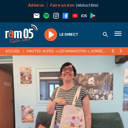
Adhérer
Faire un don
(déductible)
LE DIRECT
Play
ACCUEIL
❯
HAUTES-ALPES : « LES MAMACITAS », SOIRÉES POUR « DANSER COMME DANS SON SALON » ENTRE MÈRES, FONT LEUR PREMIÈRE À EMBRUN