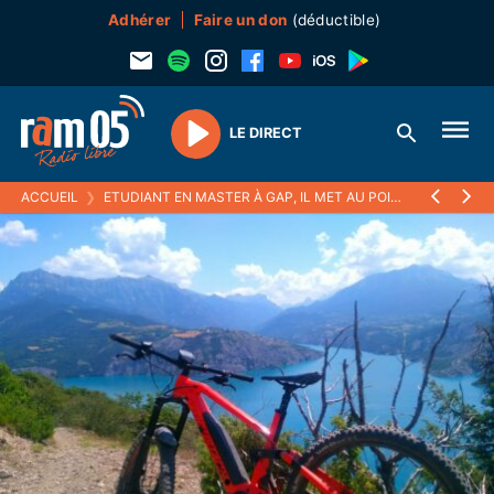
Adhérer
Faire un don
(déductible)
LE DIRECT
Play
ACCUEIL
❯
ETUDIANT EN MASTER À GAP, IL MET AU POINT UN ITINÉRAIRE VTT ÉLECTRIQUE "DURABLE" DANS LES HAUTES-ALPES