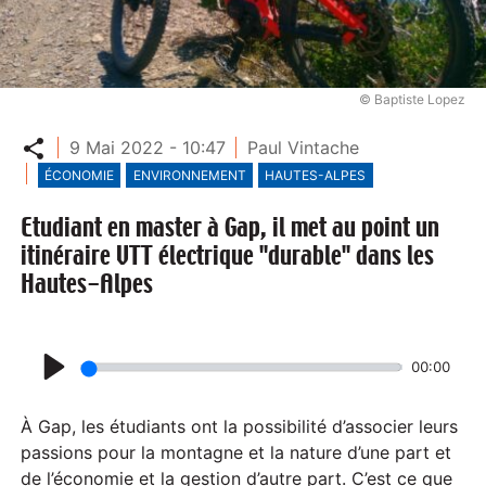
© Baptiste Lopez
Partager
9 Mai 2022 - 10:47
Paul Vintache
ÉCONOMIE
ENVIRONNEMENT
HAUTES-ALPES
Etudiant en master à Gap, il met au point un
itinéraire VTT électrique "durable" dans les
Hautes-Alpes
00:00
P
l
À Gap, les étudiants ont la possibilité d’associer leurs
a
passions pour la montagne et la nature d’une part et
de l’économie et la gestion d’autre part. C’est ce que
y