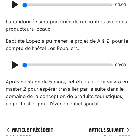
y
00:00
P
l
La randonnée sera ponctuée de rencontres avec des
a
producteurs locaux.
y
Baptiste Lopez a pu mener le projet de A à Z, pour le
compte de l’hôtel Les Peupliers.
00:00
P
l
Après ce stage de 5 mois, cet étudiant poursuivra en
a
master 2 pour espérer travailler par la suite dans le
domaine de la conception de produits touristiques,
y
en particulier pour l’évènementiel sportif.
ARTICLE PRÉCÉDENT
ARTICLE SUIVANT