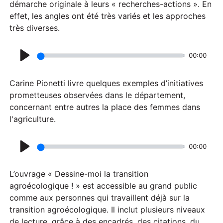
a
démarche originale à leurs « recherches-actions ». En
effet, les angles ont été très variés et les approches
y
très diverses.
00:00
P
l
Carine Pionetti livre quelques exemples d’initiatives
a
prometteuses observées dans le département,
concernant entre autres la place des femmes dans
y
l'agriculture.
00:00
P
l
L’ouvrage « Dessine-moi la transition
a
agroécologique ! » est accessible au grand public
comme aux personnes qui travaillent déjà sur la
y
transition agroécologique. Il inclut plusieurs niveaux
de lecture, grâce à des encadrés, des citations, du