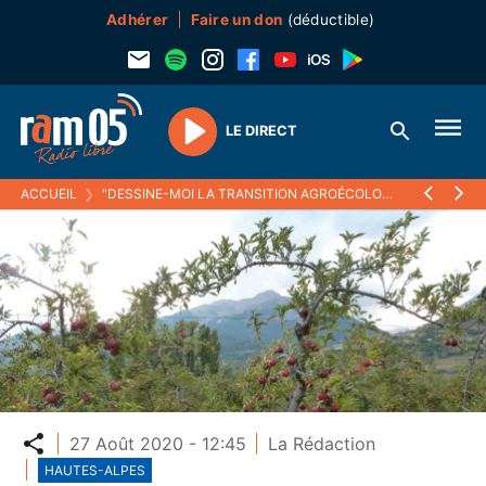
Adhérer
Faire un don
(déductible)
LE DIRECT
Play
ACCUEIL
❯
"DESSINE-MOI LA TRANSITION AGROÉCOLOGIQUE !"
Partager
27 Août 2020 - 12:45
La Rédaction
HAUTES-ALPES