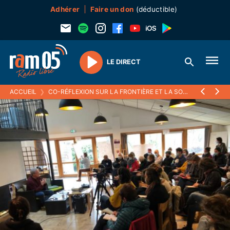
Adhérer
Faire un don
(déductible)
LE DIRECT
Play
ACCUEIL
❯
CO-RÉFLEXION SUR LA FRONTIÈRE ET LA SOLIDARITÉ À BRIANÇON