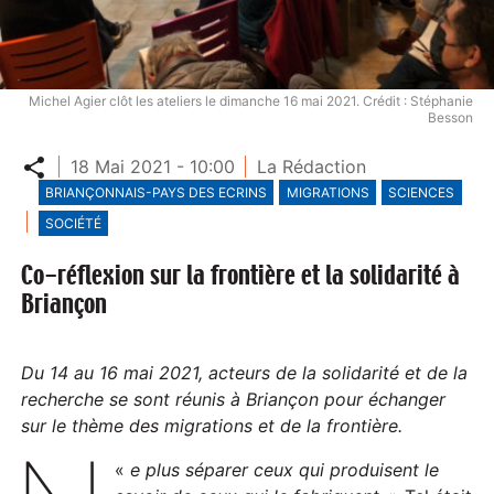
Michel Agier clôt les ateliers le dimanche 16 mai 2021. Crédit : Stéphanie
Besson
Partager
18 Mai 2021 - 10:00
La Rédaction
BRIANÇONNAIS-PAYS DES ECRINS
MIGRATIONS
SCIENCES
SOCIÉTÉ
Co-réflexion sur la frontière et la solidarité à
Briançon
Du 14 au 16 mai 2021, acteurs de la solidarité et de la
recherche se sont réunis à Briançon pour échanger
sur le thème des migrations et de la frontière.
«
e plus séparer ceux qui produisent le