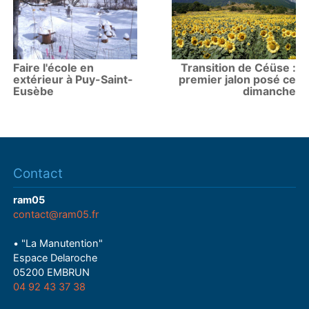
Faire l'école en
Transition de Céüse :
extérieur à Puy-Saint-
premier jalon posé ce
Eusèbe
dimanche
Contact
ram05
contact@ram05.fr
• "La Manutention"
Espace Delaroche
05200 EMBRUN
04 92 43 37 38