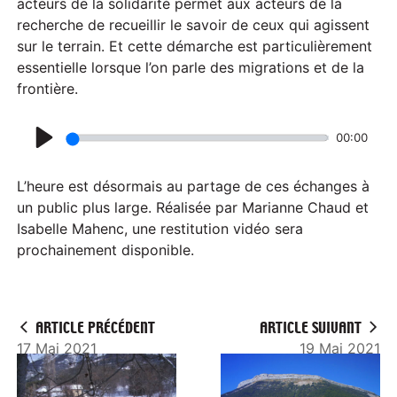
acteurs de la solidarité permet aux acteurs de la
recherche de recueillir le savoir de ceux qui agissent
sur le terrain. Et cette démarche est particulièrement
essentielle lorsque l’on parle des migrations et de la
frontière.
00:00
P
l
L’heure est désormais au partage de ces échanges à
a
un public plus large. Réalisée par Marianne Chaud et
Isabelle Mahenc, une restitution vidéo sera
y
prochainement disponible.
ARTICLE PRÉCÉDENT
ARTICLE SUIVANT
17 Mai 2021
19 Mai 2021