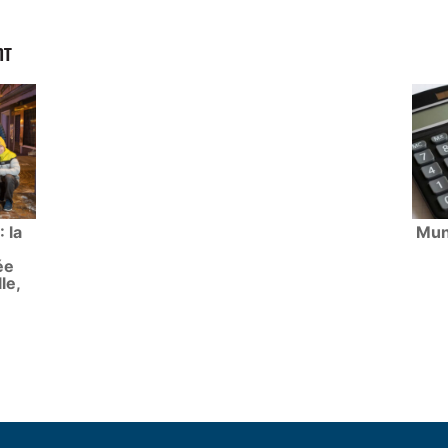
NT
 la
Muni
ée
le,