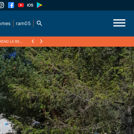
mmes
ram05
STION DU LIEU