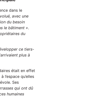
ence dans le
volué, avec une
tion du besoin
ns le bâtiment »
.
opriétaires du
développer ce tiers-
'arrivaient plus à
aires était en effet
à l’espace qu’elles
névole. Ses
rrasses qui ont dû
rces humaines