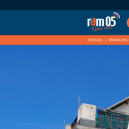
ACCUEIL
❯
BRIANÇON : L’