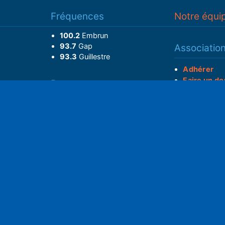
Fréquences
Notre équi
100.2
Embrun
93.7
Gap
Associatio
93.3
Guillestre
Adhérer
Faire un do
Retrouvez-nous sur
______________
Spotify
S
Instagram
x
• Compte-ren
Facebook
•
Intranet
ram
Youtube
L'application iOS
Partenariat
L'application Android
Notre politi
Nos conditi
Nous soutenir
Mentions l
Adhérer à notre radio associative