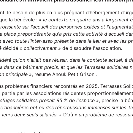
, le besoin de plus en plus prégnant d’hébergement d’urg
ique la bénévole :
« le contexte en
quatre
ans a largement é
 croissante sur
l’
accueil des personnes exilées et l'augmenta
 la place prépondérante qu'a pris
cette ac
tivité d'accueil da
en avec toute l'inter-asso présente dans le
lieu et
avec les pr
té décidé
«
collectivement »
de dissoudre l'association.
idér
é
qu'on n'allait pas réussir, dans le contexte actuel, à 
as dans ce bâtiment précis, et qu
e
les Terrasses
s
olidaires n
on principale »
, résume Anouk Petit Grisoni.
es problèmes financiers rencontrés en 2025. Terrasses Solid
partie par les associations résidentes proportionnellement 
Refuge
s
s
olidaire
s
prenait 95 % de l'espace »
, précise la bé
és financières
ont
eu des répercussions immenses sur les
T
e
r leurs deux seuls salariés. »
D’où
« un problème de ressou