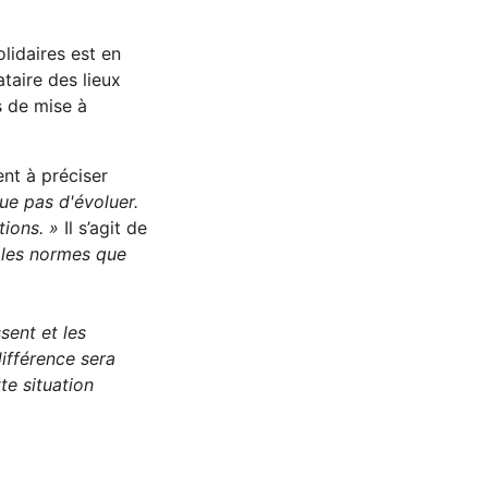
lidaires est en
taire des lieux
s de mise à
ent à préciser
que pas d'évoluer.
tions. »
Il s’agit de
s les normes que
ssent
et
les
différence
sera
te situation