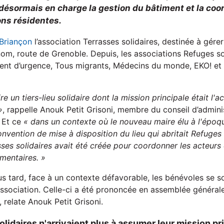
désormais en charge la gestion du bâtiment et la coo
ons résidentes.
 Briançon
l’association Terrasses solidaires, destinée à gére
m, route de Grenoble. Depuis, les associations Refuges sol
nt d’urgence, Tous migrants, Médecins du monde, EKO! et I
ire un tiers-lieu solidaire dont la mission principale était l'a
»
, rappelle Anouk Petit Grisoni, membre du conseil d’admini
. Et ce
« d
ans un contexte où le nouveau maire élu à l'épo
convention de mise à disposition d
u
lieu qui abritait
R
efuge
s
sses
s
olidaire
s
avait été créée pour coordonner les acteurs e
mentaires. »
us tard, face à un contexte défavorable, les bénévoles se s
’association. Celle-ci a été prononcée en assemblée générale
relate Anouk Petit Grisoni.
olidaires n'arrivaient plus à assumer leur mission pr