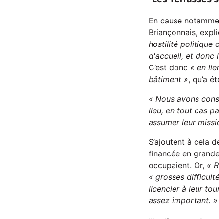
En cause notamment
Briançonnais, expl
hostilité politique
d'accueil, et donc
C’est donc
« en li
bâtiment »
, qu’a é
« Nous avons
cons
lieu, en tout cas p
assumer leur missi
S’ajoutent à cela d
financée en grande 
occupaient. Or,
« 
«
grosses difficult
licencier à leur tou
assez important. »