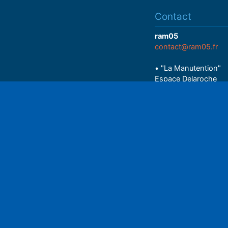
Contact
ram05
contact@ram05.fr
• "La Manutention"
Espace Delaroche
05200 EMBRUN
04 92 43 37 38
Play
• 27 rue Colonel Rou
05000 GAP
06 75 81 05 85