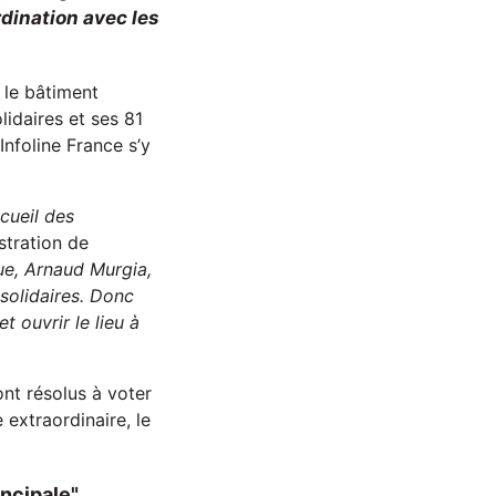
rdination avec les
r le bâtiment
idaires et ses 81
nfoline France s’y
ccueil des
stration de
que, Arnaud Murg
ia
,
solidaire
s
.
D
onc
t ouvrir le lieu à
ont résolus à voter
 extraordinaire, le
incipale"