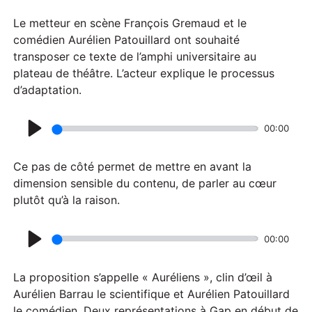
Le metteur en scène François Gremaud et le
comédien Aurélien Patouillard ont souhaité
transposer ce texte de l’amphi universitaire au
plateau de théâtre. L’acteur explique le processus
d’adaptation.
00:00
P
l
Ce pas de côté permet de mettre en avant la
a
dimension sensible du contenu, de parler au cœur
plutôt qu’à la raison.
y
00:00
P
l
La proposition s’appelle « Auréliens », clin d’œil à
a
Aurélien Barrau le scientifique et Aurélien Patouillard
le comédien. Deux représentations à Gap en début de