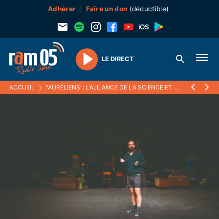
Adhérer
Faire un don
(déductible)
LE DIRECT
Play
ACCUEIL
❯
"AURÉLIENS": L'ALLIANCE DE LA SCIENCE ET DU THÉÂTRE AU PROFIT DE L'ÉCOLOGIE