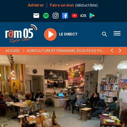
Adhérer
Faire un don
(déductible)
LE DIRECT
Play
ACCUEIL
❯
AGRICULTURE ET FÉMINISME, ÉCOUTE DE PODCAST CHEZ BERNIE