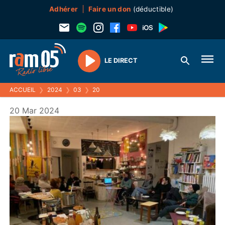
Adhérer
Faire un don
(déductible)
LE DIRECT
Play
ACCUEIL
❯
2024
❯
03
❯
20
20 Mar 2024