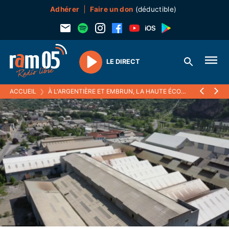
Adhérer
Faire un don
(déductible)
LE DIRECT
Play
ACCUEIL
❯
À L'ARGENTIÈRE ET EMBRUN, LA HAUTE ÉCOLE DU BOIS ET DE LA FORÊT PREND RACINE