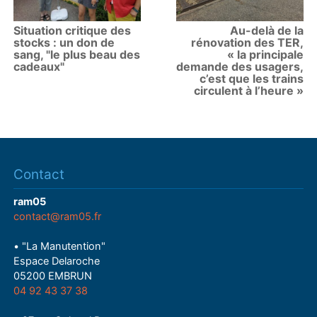
Situation critique des
Au-delà de la
stocks : un don de
rénovation des TER,
sang, "le plus beau des
« la principale
cadeaux"
demande des usagers,
c’est que les trains
circulent à l’heure »
Contact
ram05
contact@ram05.fr
• "La Manutention"
Espace Delaroche
05200 EMBRUN
04 92 43 37 38