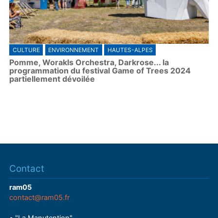
CULTURE
ENVIRONNEMENT
HAUTES-ALPES
Pomme, Worakls Orchestra, Darkrose... la
programmation du festival Game of Trees 2024
partiellement dévoilée
Contact
ram05
contact@ram05.fr