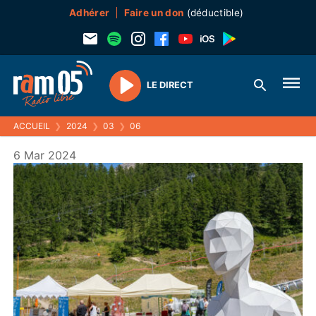
Adhérer
Faire un don
(déductible)
LE DIRECT
Play
ACCUEIL
❯
2024
❯
03
❯
06
6 Mar 2024